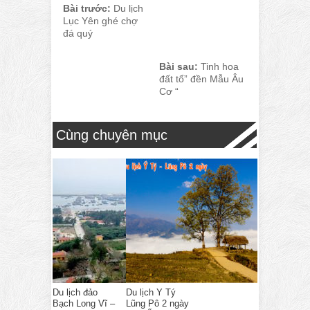
Bài trước:
Du lịch
Lục Yên ghé chợ
đá quý
Bài sau:
Tinh hoa
đất tổ” đền Mẫu Âu
Cơ “
Cùng chuyên mục
Du lịch đảo
Du lịch Y Tý
Bạch Long Vĩ –
Lũng Pô 2 ngày