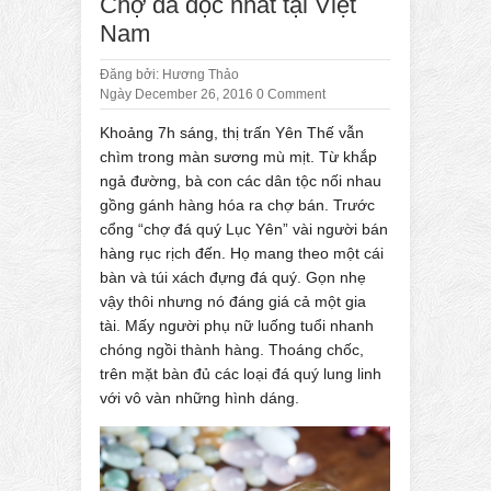
Chợ đá độc nhất tại Việt
Nam
Đăng bởi:
Hương Thảo
Ngày December 26, 2016
0 Comment
Khoảng 7h sáng, thị trấn Yên Thế vẫn
chìm trong màn sương mù mịt. Từ khắp
ngả đường, bà con các dân tộc nối nhau
gồng gánh hàng hóa ra chợ bán. Trước
cổng “chợ đá quý Lục Yên” vài người bán
hàng rục rịch đến. Họ mang theo một cái
bàn và túi xách đựng đá quý. Gọn nhẹ
vậy thôi nhưng nó đáng giá cả một gia
tài. Mấy người phụ nữ luống tuổi nhanh
chóng ngồi thành hàng. Thoáng chốc,
trên mặt bàn đủ các loại đá quý lung linh
với vô vàn những hình dáng.