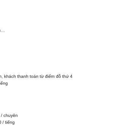
ều…
h, khách thanh toán từ điểm đỗ thứ 4
iếng
 / chuyên
 / tiếng