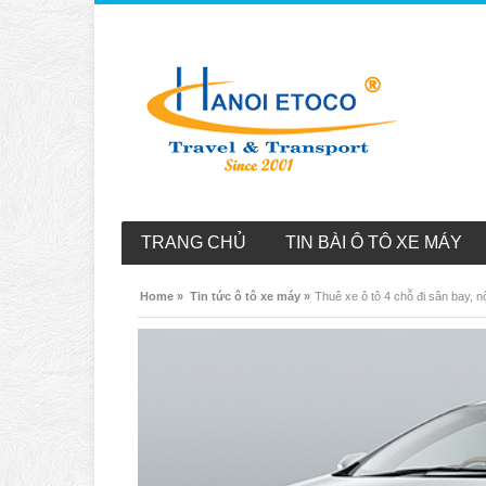
TRANG CHỦ
TIN BÀI Ô TÔ XE MÁY
Home »
Tin tức ô tô xe máy »
Thuê xe ô tô 4 chỗ đi sân bay, 