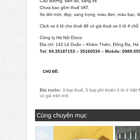
Cầu đường, Bến đỗ, xăng xe.
Chưa bao gồm thuế VAT.
Xe đời mới, đẹp, sang trọng, màu đen, màu bạc, lái
Click xe ô tô cho thuê để có giá thuê xe ô tô 4 chỗ
Công ty Hà Nội Etoco
Địa chỉ: 142 Lê Duẩn – Khâm Thiên, Đống Đa, Hà 
Tel: 04.35187153 – 35160534 – Mobile: 0989.55
CHỦ ĐỀ:
Bài trước:
3 loại thuế, 5 loại phí khiến ô tô ở Việ
có giá trên trời
Cùng chuyên mục